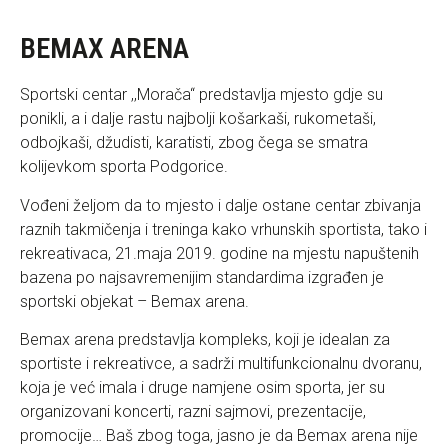
BEMAX ARENA
Sportski centar ,,Morača“ predstavlja mjesto gdje su
ponikli, a i dalje rastu najbolji košarkaši, rukometaši,
odbojkaši, džudisti, karatisti, zbog čega se smatra
kolijevkom sporta Podgorice.
Vođeni željom da to mjesto i dalje ostane centar zbivanja
raznih takmičenja i treninga kako vrhunskih sportista, tako i
rekreativaca, 21.maja 2019. godine na mjestu napuštenih
bazena po najsavremenijim standardima izgrađen je
sportski objekat – Bemax arena.
Bemax arena predstavlja kompleks, koji je idealan za
sportiste i rekreativce, a sadrži multifunkcionalnu dvoranu,
koja je već imala i druge namjene osim sporta, jer su
organizovani koncerti, razni sajmovi, prezentacije,
promocije… Baš zbog toga, jasno je da Bemax arena nije