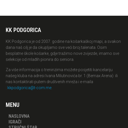
KK PODGORICA
KK Podgorica je od 2007. godine na košarkaškoj mapi, a svakon
dana naš cilj je da okupljamo sve veći broj talenata. Osim
besplatne škole košarke, gdje tražimo nove zvijezde, imamo sve
selekcije od mlađih pionira do seniora.
Za više informacija o treninzima možete posjetiti kancelariju
našeg kluba na adresi Ivana Milutinovića br. 1 (Bemax Arena) ili
nas kontaktirati putem društvenih mreža i e-maila
:
kkpodgorica@t-com.me
.
MENU
NASLOVNA
IGRAČI
STRUČNI ŠTAB