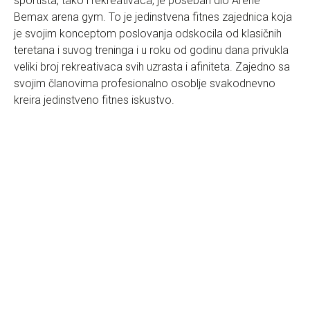
sportista, tako i rekreativaca, je poseban dio Arene –
Bemax arena gym. To je jedinstvena fitnes zajednica koja
je svojim konceptom poslovanja odskocila od klasičnih
teretana i suvog treninga i u roku od godinu dana privukla
veliki broj rekreativaca svih uzrasta i afiniteta. Zajedno sa
svojim članovima profesionalno osoblje svakodnevno
kreira jedinstveno fitnes iskustvo.