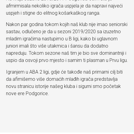
afmirmisala nekoliko igrača uspjela je da napravi najveći
uspjeh i stigne do elitnog košarkaškog ranga.
Nakon par godina tokom kojih naš klub nije imao seniorski
sastav, odlučeno je da u sezoni 2019/2020 sa izuzetno
mladim igračima nastupimo u B ligi, kako bi uglavnom
juniori imali što više utakmica i šansu da dodatno
napreduju. Tokom sezone naš tim je bio sve dominantniji i
uspio da osvoji prvo mjesto i samim ti plasman u Prvu ligu.
Igranjem u ABA 2 ligi, gdje će takođe naš primarni cilj biti
da afimišemo više domaćih mlađih igrača predstavlja
novu stranicu istorije našeg kluba i sigurni smo početak
nove ere Podgorice.