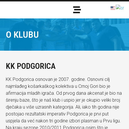
O KLUBU
KK PODGORICA
KK Podgorica osnovan je 2007. godine. Osnovni cilj
najmlađeg košarkaškog kolektiva u Crnoj Gori bio je
afirmacija mladih igrača. Od prvog dana akcenat je bio na
širenju baze, što je naš klub i uspio jer je okupio veliki broj
dječaka u više uzrasnih kategorija. Ali, iako tih godina nije
postojao rezultatski imperativ Podgorica je prvi put
uspjela da već nakon tri godine izbori plasman u Prvu ligu.
Na kraju sezone 2010/2011 Podgorica osim što je