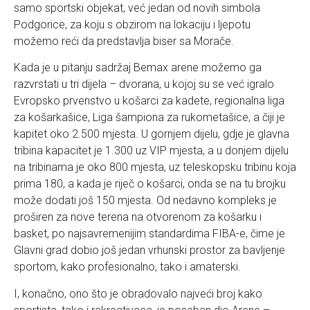
samo sportski objekat, već jedan od novih simbola
Podgorice, za koju s obzirom na lokaciju i ljepotu
možemo reći da predstavlja biser sa Morače.
Kada je u pitanju sadržaj Bemax arene možemo ga
razvrstati u tri dijela – dvorana, u kojoj su se već igralo
Evropsko prvenstvo u košarci za kadete, regionalna liga
za košarkašice, Liga šampiona za rukometašice, a čiji je
kapitet oko 2.500 mjesta. U gornjem dijelu, gdje je glavna
tribina kapacitet je 1.300 uz VIP mjesta, a u donjem dijelu
na tribinama je oko 800 mjesta, uz teleskopsku tribinu koja
prima 180, a kada je riječ o košarci, onda se na tu brojku
može dodati još 150 mjesta. Od nedavno kompleks je
proširen za nove terena na otvorenom za košarku i
basket, po najsavremenijim standardima FIBA-e, čime je
Glavni grad dobio još jedan vrhunski prostor za bavljenje
sportom, kako profesionalno, tako i amaterski.
I, konačno, ono što je obradovalo najveći broj kako