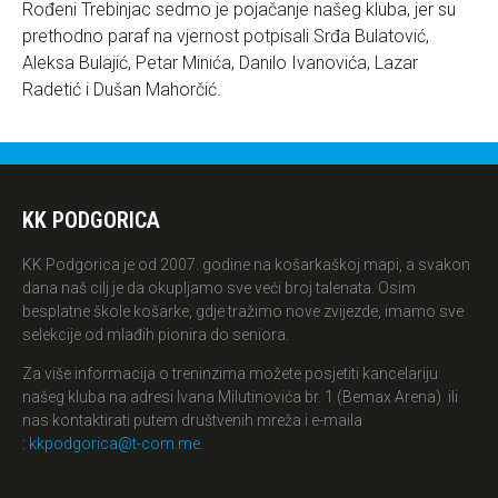
Rođeni Trebinjac sedmo je pojačanje našeg kluba, jer su
prethodno paraf na vjernost potpisali Srđa Bulatović,
Aleksa Bulajić, Petar Minića, Danilo Ivanovića, Lazar
Radetić i Dušan Mahorčić.
KK PODGORICA
KK Podgorica je od 2007. godine na košarkaškoj mapi, a svakon
dana naš cilj je da okupljamo sve veći broj talenata. Osim
besplatne škole košarke, gdje tražimo nove zvijezde, imamo sve
selekcije od mlađih pionira do seniora.
Za više informacija o treninzima možete posjetiti kancelariju
našeg kluba na adresi Ivana Milutinovića br. 1 (Bemax Arena) ili
nas kontaktirati putem društvenih mreža i e-maila
:
kkpodgorica@t-com.me
.