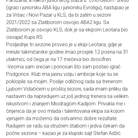
Partizana, a nakon juniorskog staža u “crno-belom” dresu
(igrao i juniorsku ABA ligu i juniorsku Evroligu), nastupao je
za Vršac i Novi Pazar u KLS, da bi zatim u sezoni
2021/2022 sa Zlatiborom osvojio ABA2 ligu. Sa
Zlatiborom je osvojio KLS, dok je sa ekipom Leotara bio
osvajač Kups RS.
Posljednje tri sezone proveo je u ekipi Leotara, gdje je
minule takmičarske godine imao prosjek 12 poena na 31
utakmici, od čega je na 17 mečeva bio dvocifren.
-Veoma sam srećan i ponosan što sam postao igrač
Podgorice. Klub ima jasnu viziju i ambicije koje su se
poklopile sa mojim. Poslije odličnog rada sa trenerom
Ljubom Vidačićem u prošloj sezoni, sada imam priliku da
nastavim da napredujem uz još jednog trenera sa velikim
iskustvom i znanjem Miodragom Kadijom. Privukla me i
činjenica da je ovo mlada i talentovana ekipa sa kojom
vjerujem da možemo da ostvarimo dobre rezultate.
Radujem se radu sa stručnim štabom i jedva čekam da
počne sezona – kazao je za klupski sajt Stefan Adžić.