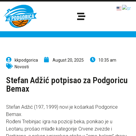
kkpodgorica
August 20, 2025
10:35 am
Novosti
Stefan Adžić potpisao za Podgoricu
Bemax
Stefan Adžić (197, 1999) novi je košarkaš Podgorice
Bemax.
Rođeni Trebinjac igra na poziciji beka, ponikao je u
Leotaru, prošao mlađe kategorije Crvene zvezde i