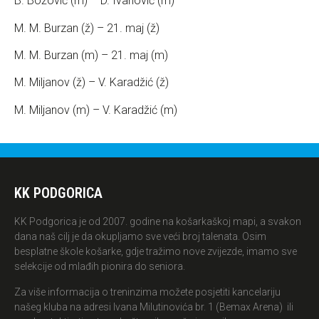
B. Božović (m) – D. Ivanović (m)
M. M. Burzan (ž) – 21. maj (ž)
M. M. Burzan (m) – 21. maj (m)
M. Miljanov (ž) – V. Karadžić (ž)
M. Miljanov (m) – V. Karadžić (m)
KK PODGORICA
KK Podgorica je od 2007. godine na košarkaškoj mapi, a svakon
dana naš cilj je da okupljamo sve veći broj talenata. Osim
besplatne škole košarke, gdje tražimo nove zvijezde, imamo sve
selekcije od mlađih pionira do seniora.
Za više informacija o treninzima možete posjetiti kancelariju
našeg kluba na adresi Ivana Milutinovića br. 1 (Bemax Arena) ili