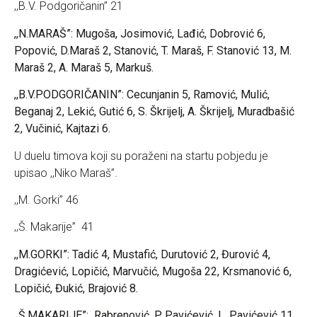
,,B.V. Podgoričanin” 21
,,N.MARAŠ”: Mugoša, Josimović, Lađić, Dobrović 6,
Popović, D.Maraš 2, Stanović, T. Maraš, F. Stanović 13, M.
Maraš 2, A. Maraš 5, Markuš.
,,B.V.PODGORIČANIN”: Cecunjanin 5, Ramović, Mulić,
Beganaj 2, Lekić, Gutić 6, S. Škrijelj, A. Škrijelj, Muradbašić
2, Vučinić, Kajtazi 6.
U duelu timova koji su poraženi na startu pobjedu je
upisao ,,Niko Maraš”.
,,M. Gorki” 46
,,Š. Makarije” 41
,,M.GORKI”: Tadić 4, Mustafić, Durutović 2, Đurović 4,
Dragićević, Lopičić, Marvučić, Mugoša 22, Krsmanović 6,
Lopičić, Đukić, Brajović 8.
,,Š.MAKARIJE”: Rabrenović, P. Pavićević, L. Pavićević 11,