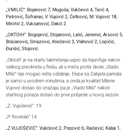
,,V.MILIĆ”: Bojanović 7, Mugoša, Vukčević 4, Terić 4,
Petrović, Šofranac, V. Vujović 2, Ćetković, M. Vujović 18,
Mirotić 2, Vuksanović, Dakić 2.
,,OKTOIH”: Bogojević, Stojanović, Lalić, Jeremić, Arsović 5,
Bracanović, Smazović, Knežević 3, Vlahović 2, Lopičić,
Đurišić, Stojović.
,,Oktoih” je na startu takmičenja uspio da trijumfuje nakon
velikog preokreta u finišu, ali u meču protiv škole ,,Vlado
MIlić” nije mogao ništa ozbiljnije. Ekipa sa Zabjela parirala
je samo u uvodnim minutima, a onda je kvalitet Milene
Vujović došao do izražaja, pa je ,,Vlado Milić” nakon
startnog poraza došao do prve pobjede u novoj sezoni.
,,Z. Vujošević” 19
,,P. Rovinski” 14
,,Z.VUJOŠEVIĆ”: Vukčević 2, Popović 6, Raičević, Kaljaj 1,