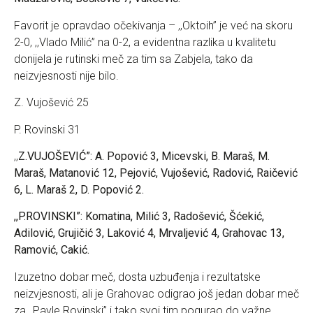
Favorit je opravdao očekivanja – ,,Oktoih” je već na skoru
2-0, ,,Vlado Milić” na 0-2, a evidentna razlika u kvalitetu
donijela je rutinski meč za tim sa Zabjela, tako da
neizvjesnosti nije bilo.
Z. Vujošević 25
P. Rovinski 31
,,
Z.VUJOŠEVIĆ”: A. Popović 3, Micevski, B. Maraš, M.
Maraš, Matanović 12, Pejović, Vujošević, Radović, Raičević
6, L. Maraš 2, D. Popović 2.
,,P.ROVINSKI”: Komatina, Milić 3, Radošević, Šćekić,
Adilović, Grujičić 3, Laković 4, Mrvaljević 4, Grahovac 13,
Ramović, Cakić.
Izuzetno dobar meč, dosta uzbuđenja i rezultatske
neizvjesnosti, ali je Grahovac odigrao još jedan dobar meč
za ,,Pavle Rovinski” i tako svoj tim pogurao do važne