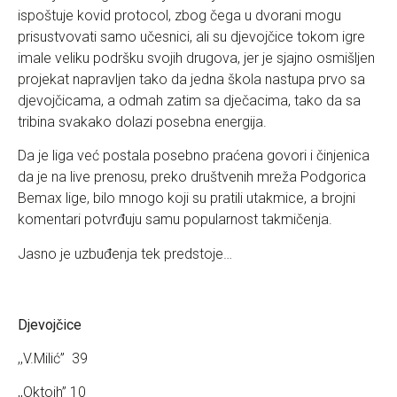
ispoštuje kovid protocol, zbog čega u dvorani mogu
prisustvovati samo učesnici, ali su djevojčice tokom igre
imale veliku podršku svojih drugova, jer je sjajno osmišljen
projekat napravljen tako da jedna škola nastupa prvo sa
djevojčicama, a odmah zatim sa dječacima, tako da sa
tribina svakako dolazi posebna energija.
Da je liga već postala posebno praćena govori i činjenica
da je na live prenosu, preko društvenih mreža Podgorica
Bemax lige, bilo mnogo koji su pratili utakmice, a brojni
komentari potvrđuju samu popularnost takmičenja.
Jasno je uzbuđenja tek predstoje…
Djevojčice
,,V.Milić” 39
,,Oktoih” 10