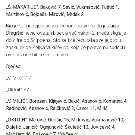
,,Š. MAKARIJE”: Baković 7, Savić, Vukmirović, Fuštić 1,
Martinović, Bojbaša, Mirović, Mrdak 2.
Bio je to meč gdje se još jednom potvrdilo da je
Janja
Dragišić
nevjerovatan biser, a već nakon 2. meča stigla je
do cifre od 54 poena. Što se tiče rezultata sve je bilo u
znaku ekipe Željka Vukićevića, koja će po svemu sudeći i
ove sezone biti u samom vrhu.
Dječaci
,,V. Milić” 17
,,Oktoih” 47
,,V. MILIĆ”: Borozan, Kljajević, Bakić, Asanović, Komatina 4,
Radinović, Asanović, Raičković 2, Čavor 11, Milić.
,,OKTOIH”: Marović, Đurišić 16, Mirković, Vukmanović 10,
Đaletić, Janičić, Ognjanović, Škuletić 10, Jovićević 4,
Madžarović, Bošković 7, Vukčević.