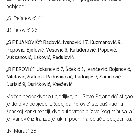
pobjede.
,,S. Pejanović” 41
,,R.Perović” 26
,,S.PEJANOVIĆ”: Radović, Ivanović 17, Kuzmanović 9,
Popović, Bjelović, Vešović 3, Kaluđerović, Popović,
Vuksanović, Laković, Radulović.
,,R.PEROVIĆ”: Jokanović 7, Šćekić 3, Ivančević, Bojanović,
Nikitović,Vratnica, Radusinović, Radonjić 7, Šaranović,
Đurišić 9, Đuričković, Knežević.
Možda neočekivano ubjedljivo, ali ,,Savo Pejanović” stigao
je do prve pobjede. ,,Radojica Perović” se, baš kao i u
ženskoj konkurenciji, dva puta vraćala iz velikog minusa, ali
je Ivanović iz tranzicije lakim poenima odlučio pobjednika.
,,N. Maraš” 28