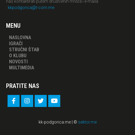
nas kontaktirati putem društvenih mreža i e-maila
:
kkpodgorica@t-com.me
.
MENU
NASLOVNA
IGRAČI
STRUČNI ŠTAB
O KLUBU
NOVOSTI
MULTIMEDIA
PRATITE NAS
kk-podgorica.me | ©
sektor.me