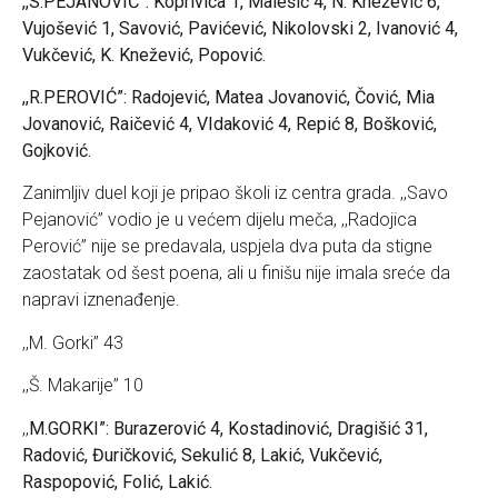
,,S.PEJANOVIĆ”: Koprivica 1, Malešić 4, N. Knežević 6,
Vujošević 1, Savović, Pavićević, Nikolovski 2, Ivanović 4,
Vukčević, K. Knežević, Popović.
,,R.PEROVIĆ”: Radojević, Matea Jovanović, Čović, Mia
Jovanović, Raičević 4, VIdaković 4, Repić 8, Bošković,
Gojković.
Zanimljiv duel koji je pripao školi iz centra grada. ,,Savo
Pejanović” vodio je u većem dijelu meča, ,,Radojica
Perović” nije se predavala, uspjela dva puta da stigne
zaostatak od šest poena, ali u finišu nije imala sreće da
napravi iznenađenje.
,,M. Gorki” 43
,,Š. Makarije” 10
,,
M.GORKI”: Burazerović 4, Kostadinović, Dragišić 31,
Radović, Đuričković, Sekulić 8, Lakić, Vukčević,
Raspopović, Folić, Lakić.