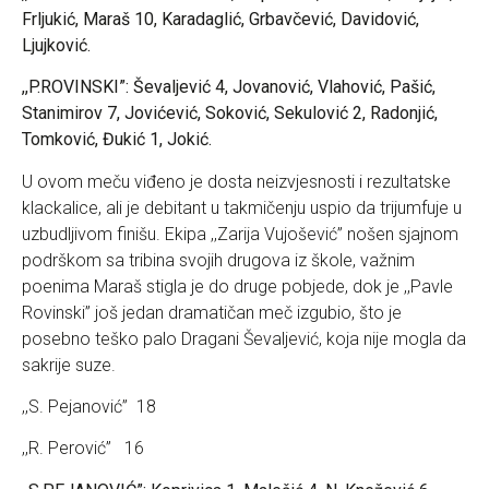
Frljukić, Maraš 10, Karadaglić, Grbavčević, Davidović,
Ljujković.
,,P.ROVINSKI”: Ševaljević 4, Jovanović, Vlahović, Pašić,
Stanimirov 7, Jovićević, Soković, Sekulović 2, Radonjić,
Tomković, Đukić 1, Jokić.
U ovom meču viđeno je dosta neizvjesnosti i rezultatske
klackalice, ali je debitant u takmičenju uspio da trijumfuje u
uzbudljivom finišu. Ekipa ,,Zarija Vujošević” nošen sjajnom
podrškom sa tribina svojih drugova iz škole, važnim
poenima Maraš stigla je do druge pobjede, dok je ,,Pavle
Rovinski” još jedan dramatičan meč izgubio, što je
posebno teško palo Dragani Ševaljević, koja nije mogla da
sakrije suze.
,,S. Pejanović” 18
,,R. Perović” 16