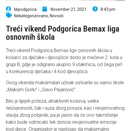
kkpodgorica
November 21, 2021
8:43 pm
Nekategorizovano
,
Novosti
Treći vikend Podgorica Bemax liga
osnovnih škola
Treći vikend Podgorica Bemax lige osnovnih škola u
košarci za dječake i djevojčice donio je mečeve 2. kola u
grupi B, gdje je odigrano ukupno 9 utakmica, od čega pet
u konkurenciji dječaka i 4 kod djevojčica.
Ovog vikenda maksimalan učinak ostvarile su samo škole
,,Maksim Gorki” i ,,Savo Pejanović”.
Bilo je lijepih poteza, atraktivnih koševa, velike
neizvjesnosti, čak i suza zbog poraza, kao i nevjerovatnog
slavlja zbog pobjede, pa je jasno da će ovo takmičenje
kako bude odmicalo tek donosi nevjerovatne emocije
kod djece. Organizator je nastojao da maksimalno