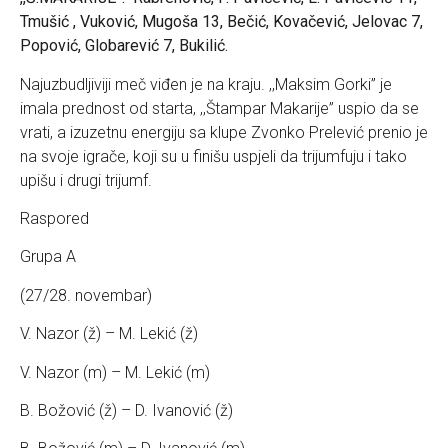
Tmušić , Vuković, Mugoša 13, Bečić, Kovačević, Jelovac 7,
Popović, Globarević 7, Bukilić.
Najuzbudljiviji meč viđen je na kraju. ,,Maksim Gorki” je
imala prednost od starta, ,,Štampar Makarije” uspio da se
vrati, a izuzetnu energiju sa klupe Zvonko Prelević prenio je
na svoje igrače, koji su u finišu uspjeli da trijumfuju i tako
upišu i drugi trijumf.
Raspored
Grupa A
(27/28. novembar)
V. Nazor (ž) – M. Lekić (ž)
V. Nazor (m) – M. Lekić (m)
B. Božović (ž) – D. Ivanović (ž)