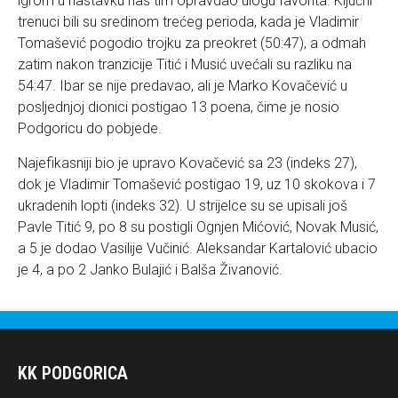
igrom u nastavku naš tim opravdao ulogu favorita. Ključni
trenuci bili su sredinom trećeg perioda, kada je Vladimir
Tomašević pogodio trojku za preokret (50:47), a odmah
zatim nakon tranzicije Titić i Musić uvećali su razliku na
54:47. Ibar se nije predavao, ali je Marko Kovačević u
posljednjoj dionici postigao 13 poena, čime je nosio
Podgoricu do pobjede.
Najefikasniji bio je upravo Kovačević sa 23 (indeks 27),
dok je Vladimir Tomašević postigao 19, uz 10 skokova i 7
ukradenih lopti (indeks 32). U strijelce su se upisali još
Pavle Titić 9, po 8 su postigli Ognjen Mićović, Novak Musić,
a 5 je dodao Vasilije Vučinić. Aleksandar Kartalović ubacio
je 4, a po 2 Janko Bulajić i Balša Živanović.
KK PODGORICA