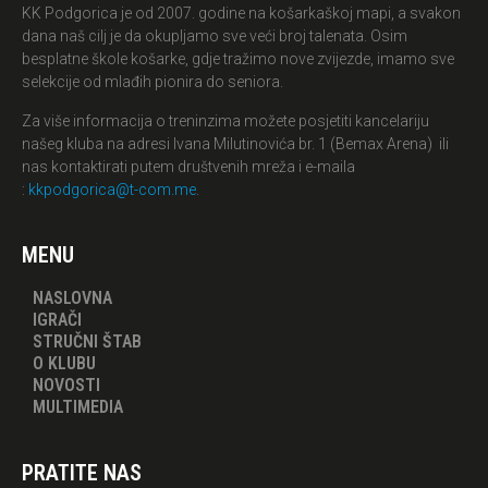
KK Podgorica je od 2007. godine na košarkaškoj mapi, a svakon
dana naš cilj je da okupljamo sve veći broj talenata. Osim
besplatne škole košarke, gdje tražimo nove zvijezde, imamo sve
selekcije od mlađih pionira do seniora.
Za više informacija o treninzima možete posjetiti kancelariju
našeg kluba na adresi Ivana Milutinovića br. 1 (Bemax Arena) ili
nas kontaktirati putem društvenih mreža i e-maila
:
kkpodgorica@t-com.me
.
MENU
NASLOVNA
IGRAČI
STRUČNI ŠTAB
O KLUBU
NOVOSTI
MULTIMEDIA
PRATITE NAS