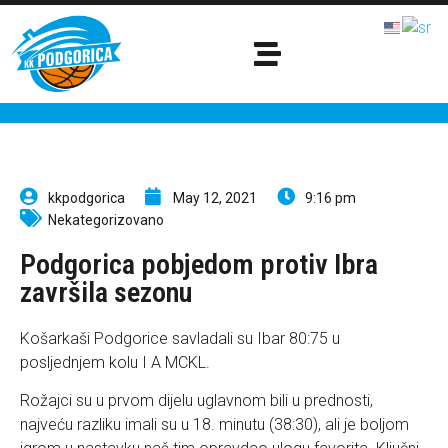
kkpodgorica
May 12, 2021
9:16 pm
Nekategorizovano
Podgorica pobjedom protiv Ibra
završila sezonu
Košarkaši Podgorice savladali su Ibar 80:75 u
posljednjem kolu I A MCKL.
Rožajci su u prvom dijelu uglavnom bili u prednosti,
najveću razliku imali su u 18. minutu (38:30), ali je boljom