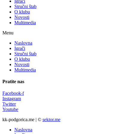
Igrači
Stručni štab
O klubu
Novosti
Multimedia
Menu
Naslovna
Igrači
Stručni štab
O klubu
Novosti
Multimedia
Pratite nas
Facebook-f
Instagram
Twitter
Youtube
kk-podgorica.me | ©
sektor.me
Naslovna