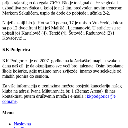
prije kraja stigao do egala 70:70. Bio je to signal da će se gledati
uzbudljiva završnica u kojoj je naš tim, predvođen novim trenerom
Markom Sekulićem, uspio da dođe do pobjede i učinka 2-2.
Najefikasniji bio je Hot sa 20 poena, 17 je upisao Vukčević, dok su
sa po 12 dvocifreni bili još Mališić i Lacmanović. U strijelce su se
upisali još Kartalović (4), Terzić (4), Šutović i Radunović (2) i
Kovačević 1.
KK Podgorica
KK Podgorica je od 2007. godine na košarkaškoj mapi, a svakon
dana naš cilj je da okupljamo sve veći broj talenata. Osim besplatne
škole košarke, gdje tražimo nove zvijezde, imamo sve selekcije od
mlađih pionira do seniora.
Za više informacija o treninzima možete posjetiti kancelariju našeg
kluba na adresi Ivana Milutinovića br. 1 (Bemax Arena) ili nas
kontaktirati putem društvenih mreža i e-maila :
kkpodgorica@t-
com.me
.
Menu
Naslovna