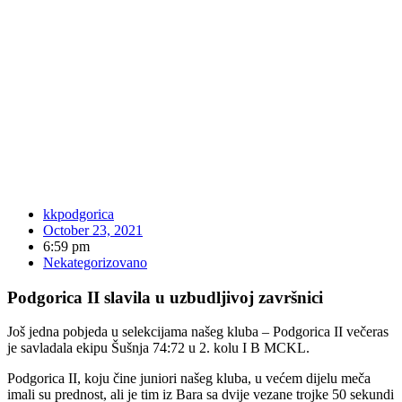
kkpodgorica
October 23, 2021
6:59 pm
Nekategorizovano
Podgorica II slavila u uzbudljivoj završnici
Još jedna pobjeda u selekcijama našeg kluba – Podgorica II večeras
je savladala ekipu Šušnja 74:72 u 2. kolu I B MCKL.
Podgorica II, koju čine juniori našeg kluba, u većem dijelu meča
imali su prednost, ali je tim iz Bara sa dvije vezane trojke 50 sekundi