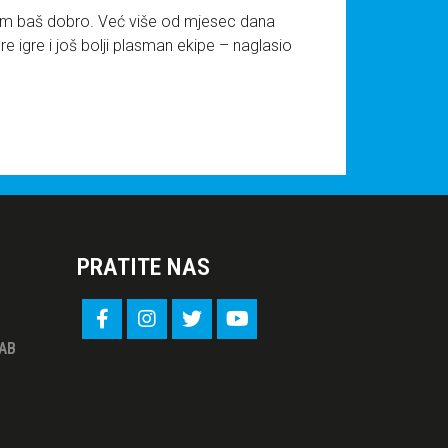
ćam baš dobro. Već više od mjesec dana
 igre i još bolji plasman ekipe – naglasio
PRATITE NAS
AB