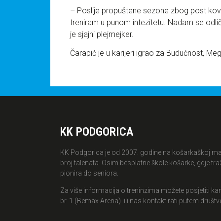
– Poslije propuštene sezone zbog post kov
treniram u punom intezitetu. Nadam se odlič
je sjajni plejmejker.
Čarapić je u karijeri igrao za Budućnost, Meg
KK PODGORICA
KK Podgorica je od 2007. godine na košarkaškoj mapi
broj talenata. Osim besplatne škole košarke, gdje t
pionira do seniora.
Za više informacija o treninzima možete posjetiti ka
br. 1 (Bemax Arena) ili nas kontaktirati putem društv