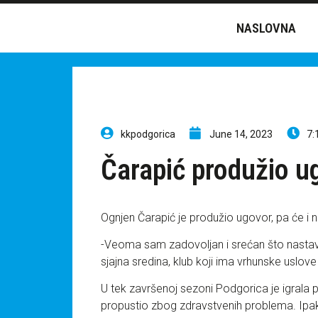
NASLOVNA
kkpodgorica
June 14, 2023
7:
Čarapić produžio u
Ognjen Čarapić je produžio ugovor, pa će i 
-Veoma sam zadovoljan i srećan što nastav
sjajna sredina, klub koji ima vrhunske uslove 
U tek završenoj sezoni Podgorica je igrala po
propustio zbog zdravstvenih problema. Ipak, 