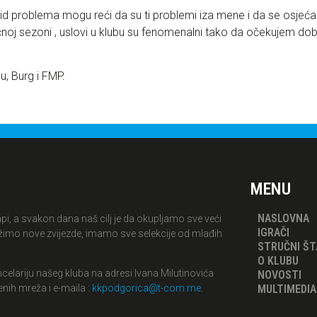
id problema mogu reći da su ti problemi iza mene i da se osje
noj sezoni , uslovi u klubu su fenomenalni tako da očekujem dobre
u, Burg i FMP.
MENU
NASLOVNA
, a svakon dana naš cilj je da okupljamo sve veći
IGRAČI
ražimo nove zvijezde, imamo sve selekcije od mlađih
STRUČNI ŠT
O KLUBU
ncelariju našeg kluba na adresi Ivana Milutinovića
NOVOSTI
MULTIMEDIA
enih mreža i e-maila :
kkpodgorica@t-com.me
.