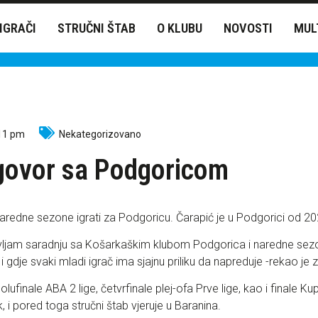
IGRAČI
STRUČNI ŠTAB
O KLUBU
NOVOSTI
MUL
11 pm
Nekategorizovano
govor sa Podgoricom
naredne sezone igrati za Podgoricu. Čarapić je u Podgorici od 2
ljam saradnju sa Košarkaškim klubom Podgorica i naredne sezone
i gdje svaki mladi igrač ima sjajnu priliku da napreduje -rekao je z
lufinale ABA 2 lige, četvrfinale plej-ofa Prve lige, kao i finale K
i pored toga stručni štab vjeruje u Baranina.