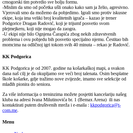
crnogorski tim potvrdio sve bolju formu.
-Mislim da smo od početka ušli onako kako sam ja želio, agresivno.
Vjerovali smo da možemo da pobjedimo. Igrali smo protiv iskusne
ekipe, koja ima veliki broj kvalitetnih igrača – kazao je trener
Podgorice Dragan Radović, koji je trijumf posvetio svom
plejmejkeru, koji nije mogao da zaogra.
-U ekipi nije bilo Ognjena Čarapića zbog nekih zdravstvenih
problema i ovu pobjedu bih posvetio specijalno njemu. Čestitao bih
momcima na odličnoj igri tokom svih 40 minuta – rekao je Radović.
KK Podgorica
KK Podgorica je od 2007. godine na košarkaškoj mapi, a svakon
dana naš cilj je da okupljamo sve veći broj talenata. Osim besplatne
škole košarke, gdje tražimo nove zvijezde, imamo sve selekcije od
mlađih pionira do seniora.
Za više informacija o treninzima možete posjetiti kancelariju našeg
kluba na adresi Ivana Milutinovića br. 1 (Bemax Arena) ili nas
kontaktirati putem društvenih mreža i e-maila :
kkpodgorica@t-
com.me
.
Menu