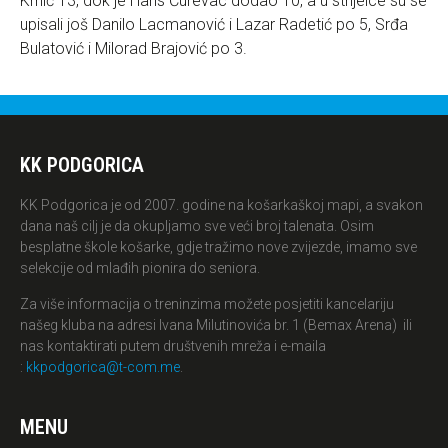
Krnić 13, dok je Haris Ćurevac dodao 10, a u strijelce su se
upisali još Danilo Lacmanović i Lazar Radetić po 5, Srđa
Bulatović i Milorad Brajović po 3.
KK PODGORICA
KK Podgorica je od 2007. godine na košarkaškoj mapi, a svakon
dana naš cilj je da okupljamo sve veći broj talenata. Osim
besplatne škole košarke, gdje tražimo nove zvijezde, imamo sve
selekcije od mlađih pionira do seniora.
Za više informacija o treninzima možete posjetiti kancelariju
našeg kluba na adresi Ivana Milutinovića br. 1 (Bemax Arena) ili
nas kontaktirati putem društvenih mreža i e-maila
:
kkpodgorica@t-com.me
.
MENU