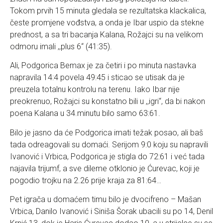
Tokom prvih 15 minuta gledala se rezultatska klackalica,
česte promjene vođstva, a onda je Ibar uspio da stekne
prednost, a sa tri bacanja Kalana, Rožajci su na velikom
odmoru imali ,,plus 6“ (41:35).
Ali, Podgorica Bemax je za četiri i po minuta nastavka
napravila 14:4 povela 49:45 i sticao se utisak da je
preuzela totalnu kontrolu na terenu. Iako Ibar nije
preokrenuo, Rožajci su konstatno bili u ,,igri“, da bi nakon
poena Kalana u 34.minutu bilo samo 63:61.
Bilo je jasno da će Podgorica imati težak posao, ali baš
tada odreagovali su domaći. Serijom 9:0 koju su napravili
Ivanović i Vrbica, Podgorica je stigla do 72:61 i već tada
najavila trijumf, a sve dileme otklonio je Ćurevac, koji je
pogodio trojku na 2.26 prije kraja za 81:64…
Pet igrača u domaćem timu bilo je dvocifreno – Mašan
Vrbica, Danilo Ivanović i Siniša Šorak ubacili su po 14, Denil