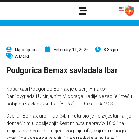
kkpodgorica
February 11, 2026
8:35 pm
A MCKL
Podgorica Bemax savladala Ibar
Košarkaši Podgorice Bemax je u seriji – nakon
Danilovgrada i Ulcinja, tim Miodraga Kadije vezao je i treću
pobjedu savladavši Ibar (81:67) u 19.kolu I A MCKL.
Duel u ,,Bemax areni“ do 34.minuta bio je neizvjestan, ali je
domaći tim u posljednjih šest minuta napravio 18:6 i na
kraju stigao čak i do ubjedljivog trijumfa, koji mu mnogo
znači i na samopouzdanju i zbog položaja na tabeli.