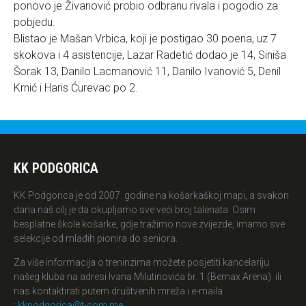
ponovo je Živanović probio odbranu rivala i pogodio za
pobjedu.
Blistao je Mašan Vrbica, koji je postigao 30 poena, uz 7
skokova i 4 asistencije, Lazar Radetić dodao je 14, Siniša
Šorak 13, Danilo Lacmanović 11, Danilo Ivanović 5, Denil
Krnić i Haris Ćurevac po 2.
KK PODGORICA
KK Podgorica je od 2007. godine na košarkaškoj mapi, a svakon
dana naš cilj je da okupljamo sve veći broj talenata. Osim
besplatne škole košarke, gdje tražimo nove zvijezde, imamo sve
selekcije od mlađih pionira do seniora.
Za više informacija o treninzima možete posjetiti kancelariju
našeg kluba na adresi Ivana Milutinovića br. 1 (Bemax Arena) ili
nas kontaktirati putem društvenih mreža i e-maila
:
kkpodgorica@t-com.me
.