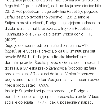
Podgorica je odlično otvorila meč, povela 9:4, te 13:8 (od
čega čak 11 poena Vrbice), da bi na kraju prve dionice bilo
20:12. Već početkom druge četvrtine Radetić je pogodio
uz faul za prvo dvocifreno vođstvo – 23:12. Iako je
Sutjeska pravila rekaciju, Podgorica je sjajnom odbranom
držala rivala na mali broj poena, a trojkom Radetića u
18.minutu bilo je 37:27, da bi zatim Vrbica donio i +13
(40:27).
Dugo je domaćin sredinom treće dionice imao +12
(52:40), ali je Sutjeska preko Bojića u 31.minutu prvi put
povela 55:54. Uslijedila je rezultatska klackalica –
domaćin je preko Šoraka poveo 67:66 na sedam sekundi
do kraja, a Sutjeska preko Živanovića (pogodio uz faul)
preokrenula na 3.7 sekundi do kraja. Vrbica je preuzeo
odgovornost, iznudio faul Varajića i sa dva bacanja odveo
meč u produžetak – 69:69.
Imala je Sutjeska i pet poena prednosti, a Podgorica i
pored skraćene rotacije nije se predavala, a preko Vrbice
stigla je do egala – 77:77. Ipak, u posljednjem napadu