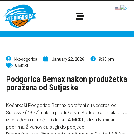
kkpodgorica
January 22, 2026
9:35 pm
A MCKL
Podgorica Bemax nakon produžetka
poražena od Sutjeske
Košarkaši Podgorice Bemax poraženi su večeras od
Sutjeske (79:77) nakon produžetka. Podgorica je bila blizu
iznenađenja u meču 16.kola I A MCKL, ali su Nikšićani
poenima Živanovića stigli do pobjede.