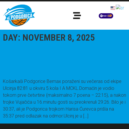
DAY:
NOVEMBER 8, 2025
PODGORICA BEMAX PORAŽENA OD
ULCINJA
Košarkaši Podgorice Bemax poraženi su večeras od ekipe
Ulcinja 82:81 u okviru 5.kola I A MCKL.Domaćin je vodio
tokom prve četvrtine (maksimalno 7 poena – 22:15), a nakon
trojke Vujačića u 16.minutu gosti su preokrenuli 29:26. Bilo je i
30:37, ali je Podgorica trojkom Harisa Ćurevca prišla na
35:37 pred odlazak na odmor.Ulcinj je u […]