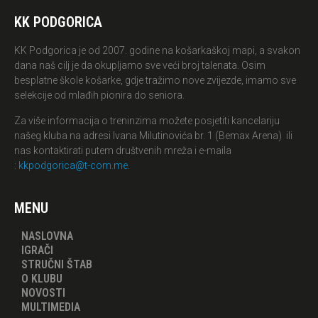
KK PODGORICA
KK Podgorica je od 2007. godine na košarkaškoj mapi, a svakon
dana naš cilj je da okupljamo sve veći broj talenata. Osim
besplatne škole košarke, gdje tražimo nove zvijezde, imamo sve
selekcije od mlađih pionira do seniora.
Za više informacija o treninzima možete posjetiti kancelariju
našeg kluba na adresi Ivana Milutinovića br. 1 (Bemax Arena) ili
nas kontaktirati putem društvenih mreža i e-maila
:
kkpodgorica@t-com.me
.
MENU
NASLOVNA
IGRAČI
STRUČNI ŠTAB
O KLUBU
NOVOSTI
MULTIMEDIA