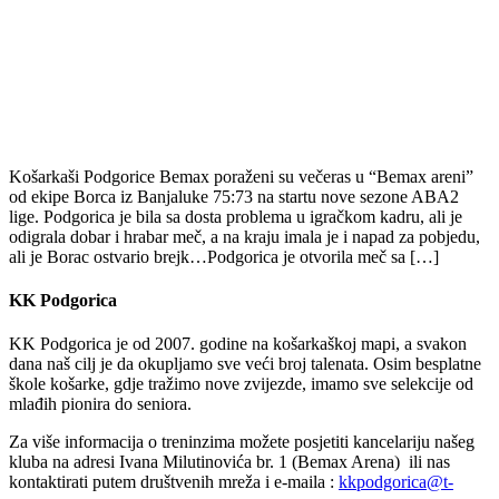
Košarkaši Podgorice Bemax poraženi su večeras u “Bemax areni”
od ekipe Borca iz Banjaluke 75:73 na startu nove sezone ABA2
lige. Podgorica je bila sa dosta problema u igračkom kadru, ali je
odigrala dobar i hrabar meč, a na kraju imala je i napad za pobjedu,
ali je Borac ostvario brejk…Podgorica je otvorila meč sa […]
KK Podgorica
KK Podgorica je od 2007. godine na košarkaškoj mapi, a svakon
dana naš cilj je da okupljamo sve veći broj talenata. Osim besplatne
škole košarke, gdje tražimo nove zvijezde, imamo sve selekcije od
mlađih pionira do seniora.
Za više informacija o treninzima možete posjetiti kancelariju našeg
kluba na adresi Ivana Milutinovića br. 1 (Bemax Arena) ili nas
kontaktirati putem društvenih mreža i e-maila :
kkpodgorica@t-