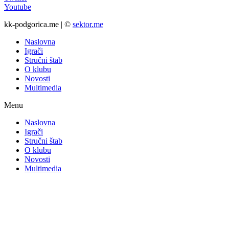
Youtube
kk-podgorica.me | ©
sektor.me
Naslovna
Igrači
Stručni štab
O klubu
Novosti
Multimedia
Menu
Naslovna
Igrači
Stručni štab
O klubu
Novosti
Multimedia