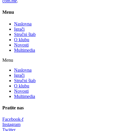
com.me
.
Menu
Naslovna
Igrači
Stručni štab
O klubu
Novosti
Multimedia
Menu
Naslovna
Igrači
Stručni štab
O klubu
Novosti
Multimedia
Pratite nas
Facebook-f
Instagram
Twitter