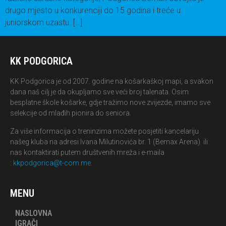
drugo mjesto u konkurenciji do 15 godina i treće u
juniorskom uzastu. […]
KK PODGORICA
KK Podgorica je od 2007. godine na košarkaškoj mapi, a svakon
dana naš cilj je da okupljamo sve veći broj talenata. Osim
besplatne škole košarke, gdje tražimo nove zvijezde, imamo sve
selekcije od mlađih pionira do seniora.
Za više informacija o treninzima možete posjetiti kancelariju
našeg kluba na adresi Ivana Milutinovića br. 1 (Bemax Arena) ili
nas kontaktirati putem društvenih mreža i e-maila
:
kkpodgorica@t-com.me
.
MENU
NASLOVNA
IGRAČI