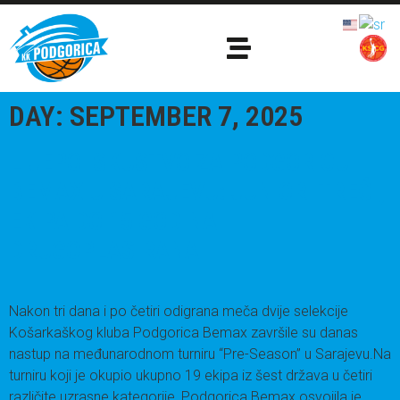
DAY:
SEPTEMBER 7, 2025
LIJEPO ISKUSTVO ZA PODGORICU
BEMAX U SARAJEVU: JUNIORI TREĆI,
EKIPA DO 15 GODINA
DRUGOPLASIRANA
Nakon tri dana i po četiri odigrana meča dvije selekcije
Košarkaškog kluba Podgorica Bemax završile su danas
nastup na međunarodnom turniru “Pre-Season” u Sarajevu.Na
turniru koji je okupio ukupno 19 ekipa iz šest država u četiri
različite uzrasne kategorije, Podgorica Bemax osvojila je